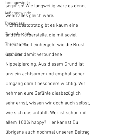
Innengewinde
sogar so! Wie langweilig wäre es denn, 
Außengewinde
wenn alles gleich wäre. 
Threadless
Nichtsdestotrotz gibt es kaum eine 
Ohrlochpistole
andere Körperstelle, die mit soviel 
Ohrpiercing
Unsicherheit einhergeht wie die Brust 
und das damit verbundene 
Kopfhörer
Nippelpiercing. Aus diesem Grund ist 
uns ein achtsamer und emphatischer 
Umgang damit besonders wichtig. Wir 
nehmen eure Gefühle diesbezüglich 
sehr ernst, wissen wir doch auch selbst, 
wie sich das anfühlt. Wer ist schon mit 
allem 100% happy? Hier kannst Du 
übrigens auch nochmal unseren Beitrag 