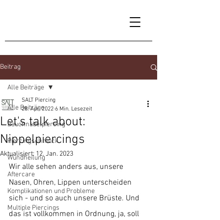
Beitrag
Alle Beiträge
SALT Piercing
Alle Beiträge
28. Apr. 2022
6 Min. Lesezeit
Let's talk about:
Bauchnabelpiercing
Nippelpiercings
Piercingschmuck
Aktualisiert:
12. Jan. 2023
Wundheilung
Wir alle sehen anders aus, unsere 
Aftercare
Nasen, Ohren, Lippen unterscheiden 
Komplikationen und Probleme
sich - und so auch unsere Brüste. Und 
Multiple Piercings
das ist vollkommen in Ordnung, ja, soll 