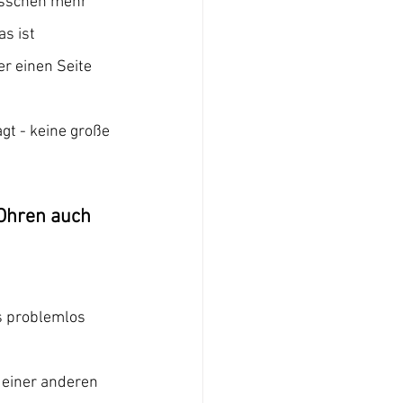
bisschen mehr 
s ist 
er einen Seite 
t - keine große 
Ohren auch 
es problemlos 
i einer anderen 