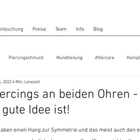
inbuchung
Preise
Team
Info
Blog
Piercingschmuck
Wundheilung
Aftercare
Kompl
n. 2022
4 Min. Lesezeit
nde
Außengewinde
Threadless
Ohrlochpistole
ercings an beiden Ohren -
gute Idee ist!
haben einen Hang zur Symmetrie und das meist auch den e