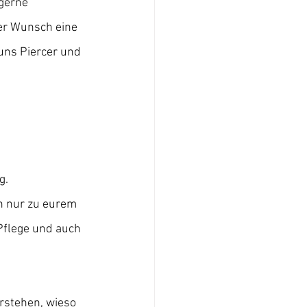
gerne 
er Wunsch eine 
 uns Piercer und 
g. 
h nur zu eurem 
 Pflege und auch 
rstehen, wieso 