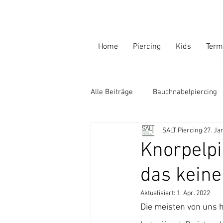
Home
Piercing
Kids
Term
Alle Beiträge
Bauchnabelpiercing
SALT Piercing
27. Ja
Multiple Piercings
Innengewi
Knorpelpi
das keine 
Kopfhörer
Aktualisiert:
1. Apr. 2022
Die meisten von uns 