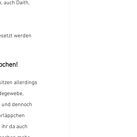
, auch Daith, 
 
gesetzt werden 
ochen!
sitzen allerdings 
ndegewebe, 
ht und dennoch 
Ohrläppchen 
 ihr da auch 