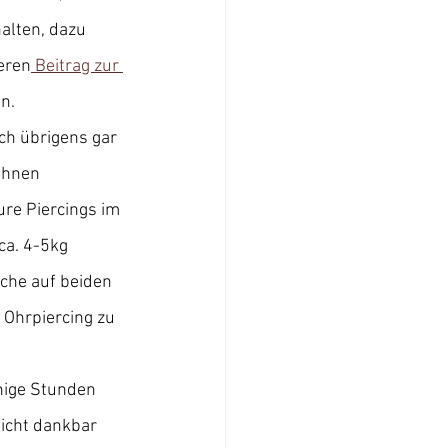
alten, dazu 
eren
 Beitrag zur 
en.
ch übrigens gar 
ihnen 
ure Piercings im 
ca. 4-5kg 
lche auf beiden 
 Ohrpiercing zu 
nige Stunden 
icht dankbar 