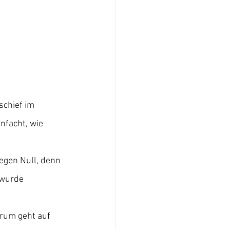
schief im 
nfacht, wie 
gegen Null, denn 
 wurde 
arum geht auf 