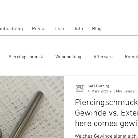
inbuchung
Preise
Team
Info
Blog
Piercingschmuck
Wundheilung
Aftercare
Kompl
nde
Außengewinde
Threadless
Ohrlochpistole
SALT Piercing
4. März 2022
3 Min. Lesezeit
Piercingschmuck 
Gewinde vs. Exte
here comes gewi
Welches Gewinde eignet sich