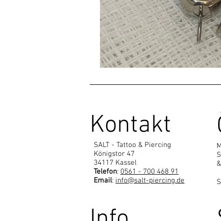
Kontakt
SALT - Tattoo & Piercing
M
Königstor 47
S
34117 Kassel
&
Telefon
:
0561 - 700 468 91
Email
:
info@salt-piercing.de
S
Info