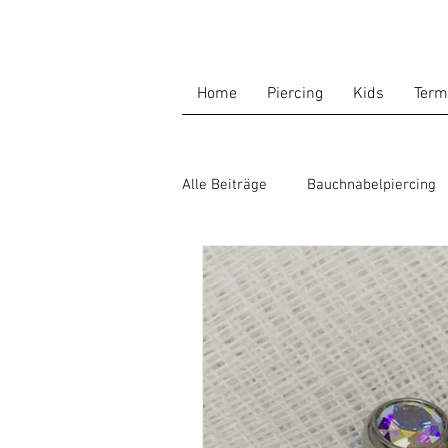
Home
Piercing
Kids
Term
Alle Beiträge
Bauchnabelpiercing
Multiple Piercings
Innengewi
Kopfhörer