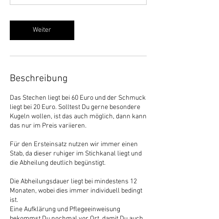
n
.
Weiter
Beschreibung
Das Stechen liegt bei 60 Euro und der Schmuck
liegt bei 20 Euro. Solltest Du gerne besondere
Kugeln wollen, ist das auch möglich, dann kann
das nur im Preis variieren.
Für den Ersteinsatz nutzen wir immer einen
Stab, da dieser ruhiger im Stichkanal liegt und
die Abheilung deutlich begünstigt.
Die Abheilungsdauer liegt bei mindestens 12
Monaten, wobei dies immer individuell bedingt
ist.
Eine Aufklärung und Pflegeeinweisung
bekommst Du nochmal vor Ort, damit Du auch