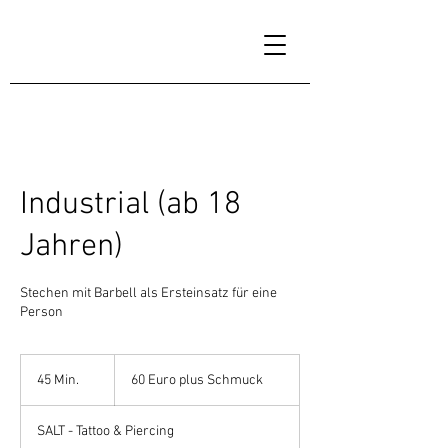
Industrial (ab 18
Jahren)
Stechen mit Barbell als Ersteinsatz für eine
Person
60
Euro
45 Min.
4
60 Euro plus Schmuck
plus
Schmuck
5
M
SALT - Tattoo & Piercing
i