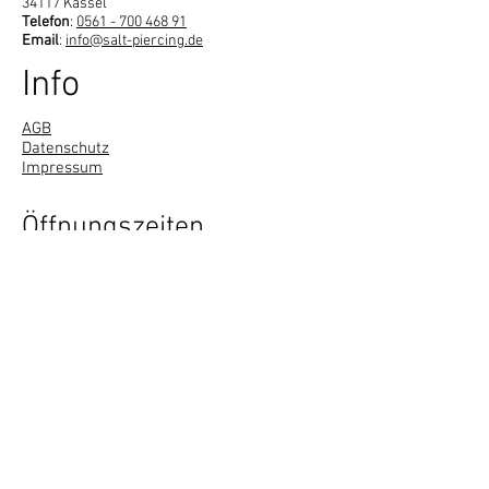
34117 Kassel
Telefon
:
0561 - 700 468 91
Email
:
info@salt-piercing.de
Info
AGB
Datenschutz
Impressum
Öffnungszeiten
Montag-Freitag: 10:00-18:00
Samstag: 10:00-15:00
& nach Vereinbarung
Sonntag: geschlossen
Soziale Medien