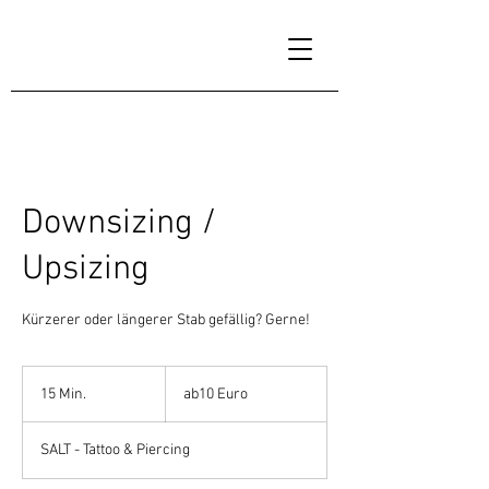
Downsizing /
Upsizing
Kürzerer oder längerer Stab gefällig? Gerne!
ab10
Euro
15 Min.
1
ab10 Euro
5
M
SALT - Tattoo & Piercing
i
n