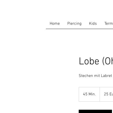
Home
Piercing
Kids
Term
Lobe (O
Stechen mit Labret 
25
Euro
45 Min.
4
25 E
plus
Schmuck
5
M
i