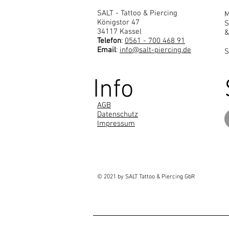
SALT - Tattoo & Piercing
M
Königstor 47
S
34117 Kassel
&
Telefon
:
0561 - 700 468 91
Email
:
info@salt-piercing.de
S
Info
AGB
Datenschutz
Impressum
© 2021 by SALT Tattoo & Piercing GbR